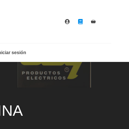
BRINA
COMBINACION
C/NEON
cantidad
niciar sesión
INA