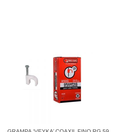
GRAMPA ‘VEYKA’ COAXIL FINO RG 59