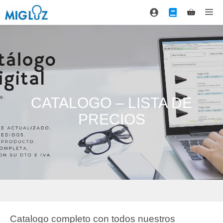
Saltar
Me
al
contenido
CATALOGO – LISTA DE
PRECIOS
Catalogo completo con todos nuestros