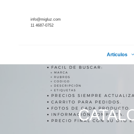
Saltar
al
info@migluz.com
contenido
11 4687-0752
Articulos
CATALO